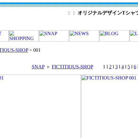
：：
オリジナルデザインTシャ
ITIOUS-SHOP
> 001
SNAP
＞
FICTITIOUS-SHOP
1 l
2
l
3
l
4
l
5
l
6