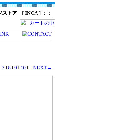
ツストア [
INCA
]
：：
l
7
l
8
l
9
l
10
l
NEXT→